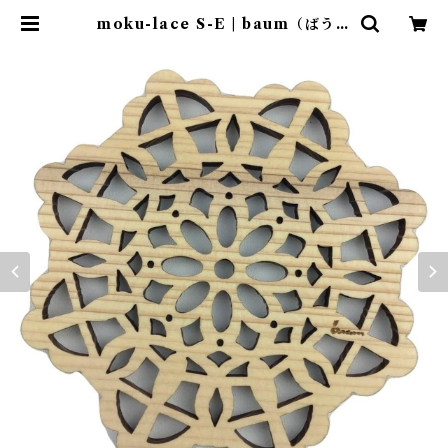
moku-lace S-E | baum（ばうむ
合同会社）｜高知の杉の木工雑貨・
木製品