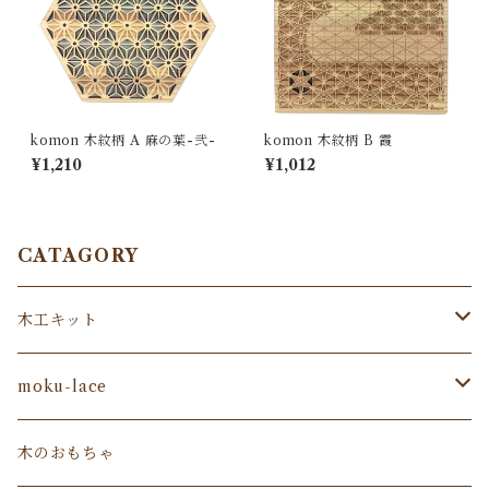
komon 木紋柄 A 麻の葉-弐-
komon 木紋柄 B 霞
¥1,210
¥1,012
CATAGORY
木工キット
小学生向け
moku-lace
3～6歳向け
コースター
木のおもちゃ