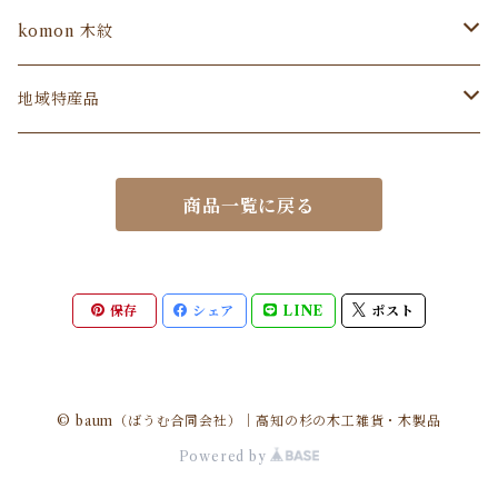
Ｓサイズ
マグネット
komon 木紋
Ｍサイズ
フォトフレーム
コースター
地域特産品
Ｌサイズ
Aタイプ
リモコンラック
ティッシュボックス
食品
商品一覧に戻る
Bタイプ
ティッシュボックス
箸置き
その他
箸置き
マグネット
保存
シェア
LINE
ポスト
© baum（ばうむ合同会社）｜高知の杉の木工雑貨・木製品
Powered by